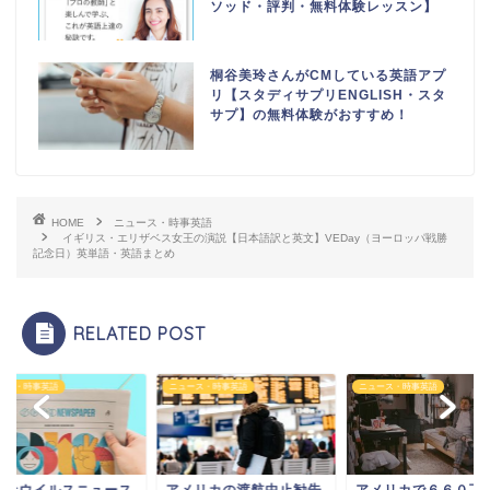
ソッド・評判・無料体験レッスン】
桐谷美玲さんがCMしている英語アプ
リ【スタディサプリENGLISH・スタ
サプ】の無料体験がおすすめ！
HOME
ニュース・時事英語
イギリス・エリザベス女王の演説【日本語訳と英文】VEDay（ヨーロッパ戦勝
記念日）英単語・英語まとめ
RELATED POST
ース・時事英語
ニュース・時事英語
ニュース・時事英語
ロナウイルスニュース
アメリカの渡航中止勧告
アメリカで６６０万