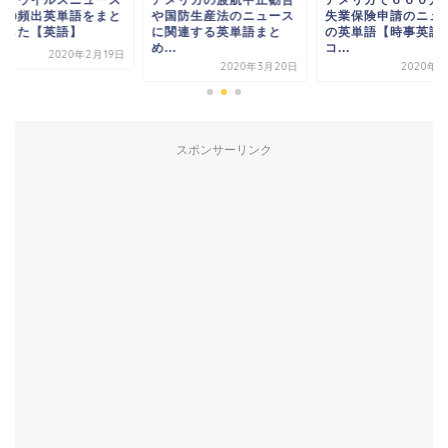
連の頻出英単語をまと
や国防生産法のニュース
失業保険申請のニュ
ました【英語】
に関連する英単語まと
の英単語【時事英語
め...
コ...
2020年2月19日
2020年3月20日
2020年4
スポンサーリンク